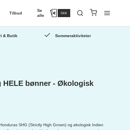
Se
Tilbud
DKK
alle
i & Butik
Sommeraktiviteter
indretning
er
 g HELE bønner - Økologisk
 Honduras SHG (Strictly High Grown) og økologisk Indien