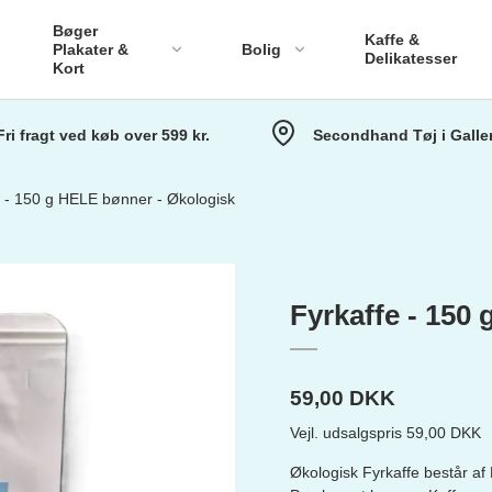
Bøger
Kaffe &
Plakater &
Bolig
Delikatesser
Kort
Fri fragt ved køb over 599 kr.
Secondhand Tøj i Galler
de & Håndklæder
Bakker & bolig
A4 Naturfoto
A2 Plakater
Flyvsand
tykker
Quilts & Tæpp
e - 150 g HELE bønner - Økologisk
A3 Plakater
Koustrup & Co
grej
Småting
A4 Plakater
Chimi Changa
Duge
Lisa Grue
Fyrkaffe - 150
59,00 DKK
Vejl. udsalgspris 59,00 DKK
Økologisk Fyrkaffe består af