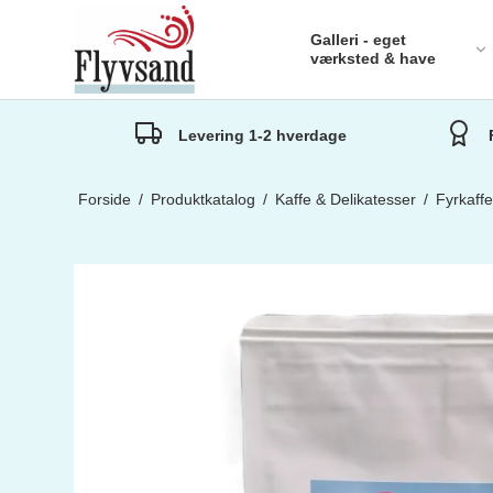
Galleri - eget
værksted & have
Levering 1-2 hverdage
Karklu
Viskes
Forside
/
Produktkatalog
/
Kaffe & Delikatesser
/
Fyrkaff
Køkken