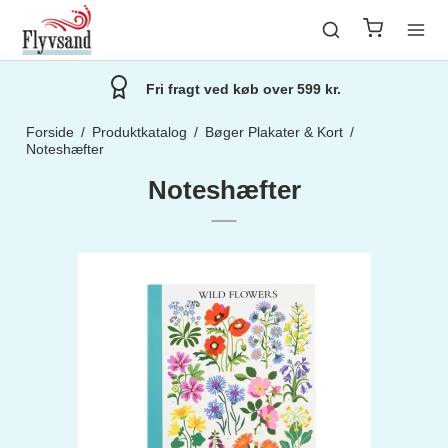
Secondhand Tøj i Galleri & Butik
Forside
/
Produktkatalog
/
Bøger Plakater & Kort
/
Noteshæfter
Noteshæfter