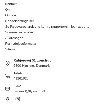
Kontakt
Om
Omtale
Handelsbetingelser
Se Fødevarestyrelsens kontrolrapporter/smiley-rapporter
Sommer aktiviteter
Ældresagen
Fortrydelsesformular
Sitemap
Rubjergvej 51 Lønstrup
9800 Hjørring, Denmark
Telefonnr.
41261825
E-mail
flyvsand@flyvsand.dk